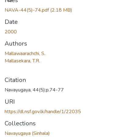
Files
NAVA-44(5)-74.pdf
(2.18 MB)
Date
2000
Authors
Mallawaarachchi, S.
Mallasekara, T.R.
Citation
Navayugaya, 44(5):p.74-77
URI
https://dl.nsf.gov.lk/handle/1/22035
Collections
Navayugaya (Sinhala)