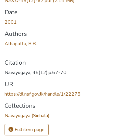
NAVA-45(12)-67.pdf
(2.14 MB)
Date
2001
Authors
Athapattu, R.B.
Citation
Navayugaya, 45(12):p.67-70
URI
https://dl.nsf.gov.lk/handle/1/22275
Collections
Navayugaya (Sinhala)
Full item page