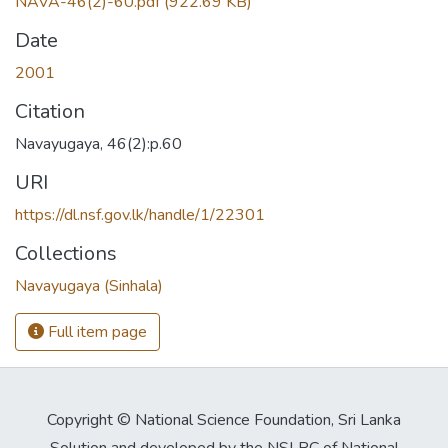
NAVA-46(2)-60.pdf
(922.69 KB)
Date
2001
Citation
Navayugaya, 46(2):p.60
URI
https://dl.nsf.gov.lk/handle/1/22301
Collections
Navayugaya (Sinhala)
Full item page
Copyright © National Science Foundation, Sri Lanka