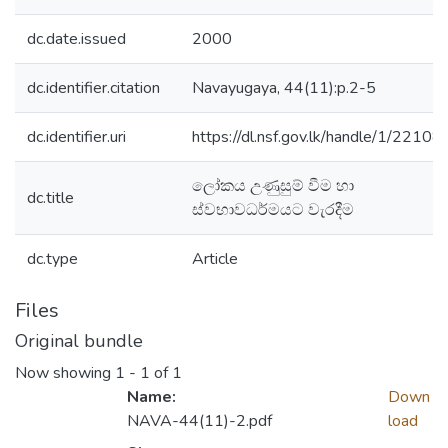
dc.date.issued
2000
dc.identifier.citation
Navayugaya, 44(11):p.2-5
dc.identifier.uri
https://dl.nsf.gov.lk/handle/1/22108
ලෝකය උණුසුම් වීම හා
dc.title
ස්වභාවධර්මයට වැරදීම
dc.type
Article
Files
Original bundle
Now showing
1 - 1 of 1
Name:
Down
NAVA-44(11)-2.pdf
load