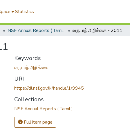
Space
Statistics
s
NSF Annual Reports ( Tamil )
வருடாந் அறிக்கை - 2011
11
Keywords
வருடாந் அறிக்கை
URI
https://dl.nsf.gov.lk/handle/1/9945
Collections
NSF Annual Reports ( Tamil )
Full item page