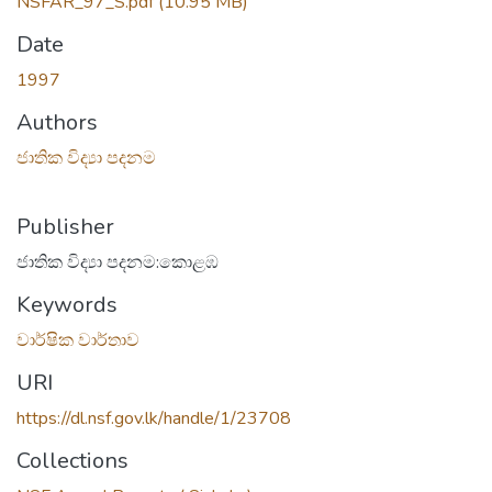
NSFAR_97_S.pdf
(10.95 MB)
Date
1997
Authors
ජාතික විද්‍යා පදනම
Publisher
ජාතික විද්‍යා පදනම:කොළඹ
Keywords
වාර්ෂික වාර්තාව
URI
https://dl.nsf.gov.lk/handle/1/23708
Collections