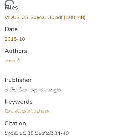
Loading...
Files
VIDUS_35_Special_30.pdf
(1.08 MB)
Date
2018-10
Authors
යාපා, ජී.
Publisher
ජාතික විද්‍යා පදනම:කොළඹ
Keywords
විද්‍යාත්මක පර්යේෂණ
Citation
විදුරාව,වෙ.35 විශේෂ,පි.34-40