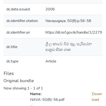
dc.date.issued
2006
dc.identifier.citation
Navayugaya, 50(8):p.56-58
dc.identifier.uri
https://dl.nsf.gov.lk/handle/1/22794
ශ්‍රී ලංකාවේ බිම් තුළ සැරිසරන
dc.title
ආක්‍රමණික ශාක
dc.type
Article
Files
Original bundle
Now showing
1 - 1 of 1
Name:
Down
NAVA-50(8)-56.pdf
load